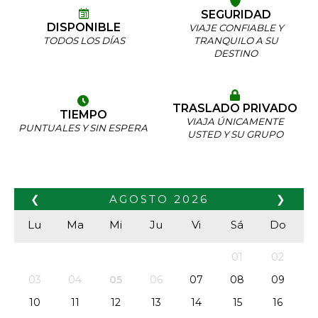
SEGURIDAD
DISPONIBLE
VIAJE CONFIABLE Y
TODOS LOS DÍAS
TRANQUILO A SU
DESTINO
TRASLADO PRIVADO
TIEMPO
VIAJA ÚNICAMENTE
PUNTUALES Y SIN ESPERA
USTED Y SU GRUPO
❮
AGOSTO
2026
❯
Lu
Ma
Mi
Ju
Vi
Sá
Do
01
02
03
04
05
06
07
08
09
10
11
12
13
14
15
16