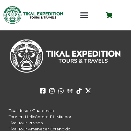
Ir
al
CARRO
contenido
Tikal desde Guatemala
Tour en Helicóptero EL Mirador
Tikal Tour Privado
Tikal Tour Amanecer Extendido