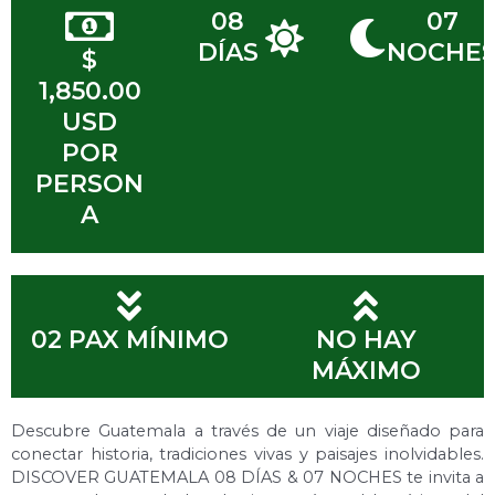
08
07
DÍAS
NOCHE
$
1,850.00
USD
POR
PERSON
A
02 PAX MÍNIMO
NO HAY
MÁXIMO
Descubre Guatemala a través de un viaje diseñado para
conectar historia, tradiciones vivas y paisajes inolvidables.
DISCOVER GUATEMALA 08 DÍAS & 07 NOCHES te invita a