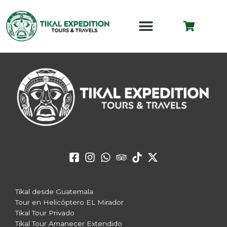
Ir
al
CARRO
contenido
Tikal desde Guatemala
Tour en Helicóptero EL Mirador
Tikal Tour Privado
Tikal Tour Amanecer Extendido