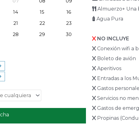
07
08
09
Almuerzo+ Una be
14
15
16
Agua Pura
21
22
23
28
29
30
NO INCLUYE
Conexión wifi a 
Boleto de avión
+
Aperitivos
+
Entradas a los M
Gastos personales
Servicios no men
Gastos de emerg
echa
Propinas (Conduc