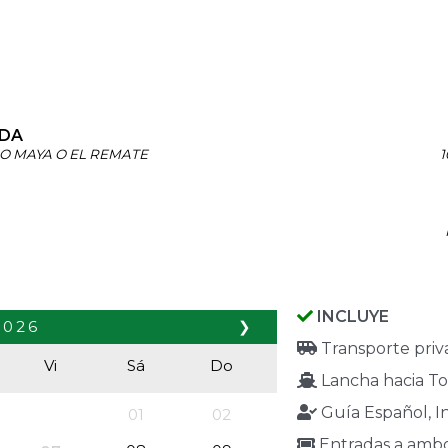
IDA
O MAYA O EL REMATE
1
INCLUYE
2026
❯
Transporte priv
Vi
Sá
Do
Lancha hacia T
Guía Español, I
01
02
Entradas a ambos