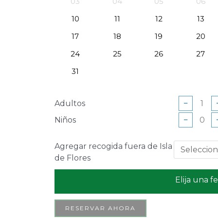
03
04
05
06
10
11
12
13
17
18
19
20
24
25
26
27
31
Adultos
−
Niños
−
Agregar recogida fuera de Isla
de Flores
Elija una f
RESERVAR AHORA