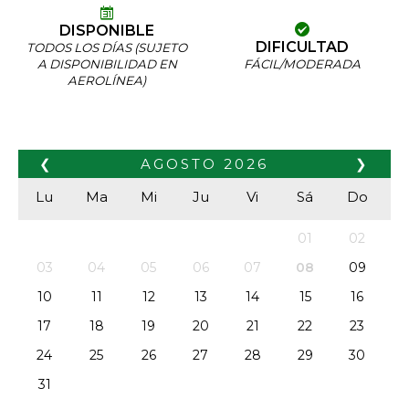
DISPONIBLE
DIFICULTAD
TODOS LOS DÍAS (SUJETO
A DISPONIBILIDAD EN
FÁCIL/MODERADA
AEROLÍNEA)
❮
AGOSTO
2026
❯
Lu
Ma
Mi
Ju
Vi
Sá
Do
01
02
03
04
05
06
07
08
09
10
11
12
13
14
15
16
17
18
19
20
21
22
23
24
25
26
27
28
29
30
31