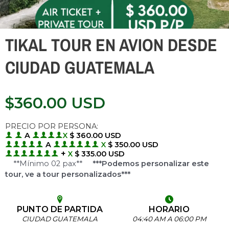
TIKAL TOUR EN AVION DESDE
CIUDAD GUATEMALA
$
360.00
USD
PRECIO POR PERSONA:
A
X
$ 360.00 USD
A
X
$ 350.00 USD
+
X
$ 335.00 USD
**Mínimo 02 pax**
***Podemos personalizar este
tour, ve a tour personalizados***
PUNTO DE PARTIDA
HORARIO
CIUDAD GUATEMALA
04:40 AM A 06:00 PM